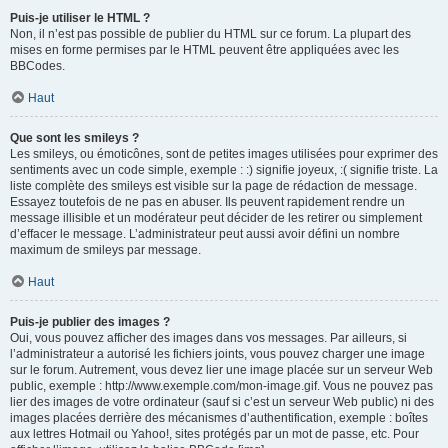
Puis-je utiliser le HTML ?
Non, il n’est pas possible de publier du HTML sur ce forum. La plupart des
mises en forme permises par le HTML peuvent être appliquées avec les
BBCodes.
Haut
Que sont les smileys ?
Les smileys, ou émoticônes, sont de petites images utilisées pour exprimer des
sentiments avec un code simple, exemple : :) signifie joyeux, :( signifie triste. La
liste complète des smileys est visible sur la page de rédaction de message.
Essayez toutefois de ne pas en abuser. Ils peuvent rapidement rendre un
message illisible et un modérateur peut décider de les retirer ou simplement
d’effacer le message. L’administrateur peut aussi avoir défini un nombre
maximum de smileys par message.
Haut
Puis-je publier des images ?
Oui, vous pouvez afficher des images dans vos messages. Par ailleurs, si
l’administrateur a autorisé les fichiers joints, vous pouvez charger une image
sur le forum. Autrement, vous devez lier une image placée sur un serveur Web
public, exemple : http://www.exemple.com/mon-image.gif. Vous ne pouvez pas
lier des images de votre ordinateur (sauf si c’est un serveur Web public) ni des
images placées derrière des mécanismes d’authentification, exemple : boîtes
aux lettres Hotmail ou Yahoo!, sites protégés par un mot de passe, etc. Pour