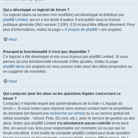
Qui a développé ce logiciel de forum ?
Ce logiciel (dans sa version non modifiée) est développé et distribué par
phpBB Limited
, qui en a les droits d’auteur. Il est publié sous la licence
publique générale GNU version 2 (GPL-2.0) et peut être diffusé librement. Pour
plus d’informations, visitez la page «
À propos de phpBB
» (en anglais).
Haut
Pourquoi la fonctionnalité X n’est pas disponible ?
Ce logiciel a été développé et mis sous licence par phpBB Limited. Si vous
pensez qu’une fonctionnalité nécessite d’être ajoutée, visitez la page
phpBB Ideas
(en anglais) où vous pouvez voter pour des idées proposées ou
en suggérer de nouvelles.
Haut
Qui contacter pour les abus ou les questions légales concernant ce
forum ?
Contactez n’importe lequel des administrateurs de la liste « L’équipe du
forum ». Si vous restez sans réponse alors prenez contact avec le propriétaire
du domaine (en faisant une
recherche sur whois
) ou si un service gratuit est
utilisé (exemple : Yahoo!, Free, f2s.com, etc.), avec le service de gestion ou des
abus. Notez que phpBB Limited
n’a absolument aucun contrôle
et ne peut
être, en aucun cas, tenu pour responsable sur
comment
,
où
ou
par qui
ce
forum est utilisé. Il est inutile de contacter phpBB Limited pour toute question