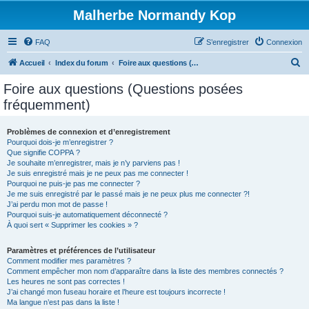
Malherbe Normandy Kop
FAQ
S’enregistrer
Connexion
R
Accueil
Index du forum
Foire aux questions (Questions posées fréquemment)
e
Foire aux questions (Questions posées
c
fréquemment)
h
e
Problèmes de connexion et d’enregistrement
Pourquoi dois-je m’enregistrer ?
r
Que signifie COPPA ?
c
Je souhaite m’enregistrer, mais je n’y parviens pas !
Je suis enregistré mais je ne peux pas me connecter !
h
Pourquoi ne puis-je pas me connecter ?
Je me suis enregistré par le passé mais je ne peux plus me connecter ?!
e
J’ai perdu mon mot de passe !
r
Pourquoi suis-je automatiquement déconnecté ?
À quoi sert « Supprimer les cookies » ?
Paramètres et préférences de l’utilisateur
Comment modifier mes paramètres ?
Comment empêcher mon nom d’apparaître dans la liste des membres connectés ?
Les heures ne sont pas correctes !
J’ai changé mon fuseau horaire et l’heure est toujours incorrecte !
Ma langue n’est pas dans la liste !