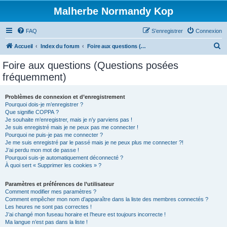
Malherbe Normandy Kop
FAQ
S’enregistrer
Connexion
R
Accueil
Index du forum
Foire aux questions (Questions posées fréquemment)
e
Foire aux questions (Questions posées
c
fréquemment)
h
e
Problèmes de connexion et d’enregistrement
Pourquoi dois-je m’enregistrer ?
r
Que signifie COPPA ?
c
Je souhaite m’enregistrer, mais je n’y parviens pas !
Je suis enregistré mais je ne peux pas me connecter !
h
Pourquoi ne puis-je pas me connecter ?
Je me suis enregistré par le passé mais je ne peux plus me connecter ?!
e
J’ai perdu mon mot de passe !
r
Pourquoi suis-je automatiquement déconnecté ?
À quoi sert « Supprimer les cookies » ?
Paramètres et préférences de l’utilisateur
Comment modifier mes paramètres ?
Comment empêcher mon nom d’apparaître dans la liste des membres connectés ?
Les heures ne sont pas correctes !
J’ai changé mon fuseau horaire et l’heure est toujours incorrecte !
Ma langue n’est pas dans la liste !