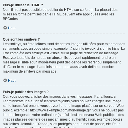
Puis-je utiliser le HTML ?
Non, il n’est pas possible de publier du HTML sur ce forum. La plupart des
mises en forme permises par le HTML peuvent être appliquées avec les
BBCodes.
Haut
Que sont les smileys ?
Les smileys, ou émoticônes, sont de petites images utilisées pour exprimer des
sentiments avec un code simple, exemple : :) signifie joyeux, :( signifie triste. La
liste complète des smileys est visible sur la page de rédaction de message.
Essayez toutefois de ne pas en abuser. Ils peuvent rapidement rendre un
message illisible et un modérateur peut décider de les retirer ou simplement
d’effacer le message. L’administrateur peut aussi avoir défini un nombre
maximum de smileys par message.
Haut
Puis-je publier des images ?
Oui, vous pouvez afficher des images dans vos messages. Par ailleurs, si
l’administrateur a autorisé les fichiers joints, vous pouvez charger une image
sur le forum. Autrement, vous devez lier une image placée sur un serveur Web
public, exemple : http://www.exemple.com/mon-image.gif. Vous ne pouvez pas
lier des images de votre ordinateur (sauf si c’est un serveur Web public) ni des
images placées derrière des mécanismes d’authentification, exemple : boîtes
aux lettres Hotmail ou Yahoo!, sites protégés par un mot de passe, etc. Pour