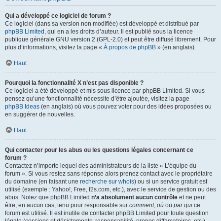
Qui a développé ce logiciel de forum ?
Ce logiciel (dans sa version non modifiée) est développé et distribué par
phpBB Limited
, qui en a les droits d’auteur. Il est publié sous la licence
publique générale GNU version 2 (GPL-2.0) et peut être diffusé librement. Pour
plus d’informations, visitez la page «
À propos de phpBB
» (en anglais).
Haut
Pourquoi la fonctionnalité X n’est pas disponible ?
Ce logiciel a été développé et mis sous licence par phpBB Limited. Si vous
pensez qu’une fonctionnalité nécessite d’être ajoutée, visitez la page
phpBB Ideas
(en anglais) où vous pouvez voter pour des idées proposées ou
en suggérer de nouvelles.
Haut
Qui contacter pour les abus ou les questions légales concernant ce
forum ?
Contactez n’importe lequel des administrateurs de la liste « L’équipe du
forum ». Si vous restez sans réponse alors prenez contact avec le propriétaire
du domaine (en faisant une
recherche sur whois
) ou si un service gratuit est
utilisé (exemple : Yahoo!, Free, f2s.com, etc.), avec le service de gestion ou des
abus. Notez que phpBB Limited
n’a absolument aucun contrôle
et ne peut
être, en aucun cas, tenu pour responsable sur
comment
,
où
ou
par qui
ce
forum est utilisé. Il est inutile de contacter phpBB Limited pour toute question