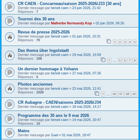
CR CAEN - Concarneau/saison 2025-2026/J33 [30 ans]
Dernier message par
benoit caen
«
23 juin 2026, 21:42
Réponses :
7
Tournoi des 30 ans
Dernier message par
Malherbe Normandy Kop
«
02 juin 2026, 09:26
Revue de presse 2025-2026
Dernier message par
benoit caen
«
01 juin 2026, 15:31
Réponses :
70
1
2
3
4
5
Das thema über Ingolstadt
Dernier message par
benoit caen
«
29 mai 2026, 15:59
Réponses :
106
1
5
6
7
8
…
Un dernier hommage à Yohann
Dernier message par
benoit caen
«
27 mai 2026, 07:26
Réponses :
5
Photos anciennes
Dernier message par
benoit caen
«
23 mai 2026, 12:41
Réponses :
1026
1
66
67
68
69
…
CR Aubagne - CAEN/saisons 2025-2026/J34
Dernier message par
benoit caen
«
18 mai 2026, 14:17
Programme des 30 ans le 9 mai 2026
Dernier message par
benoit caen
«
14 mai 2026, 20:47
Réponses :
10
Matos
Dernier message par
Gael
«
01 mai 2026, 18:47