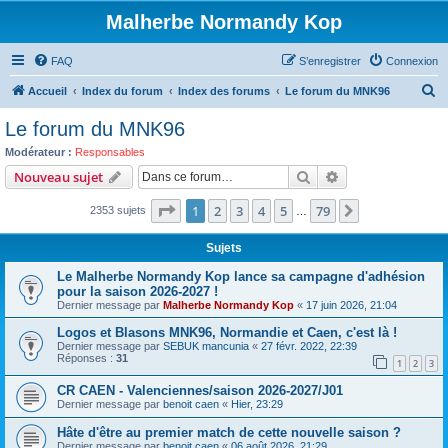
Malherbe Normandy Kop
FAQ
S’enregistrer
Connexion
R
Accueil
Index du forum
Index des forums
Le forum du MNK96
e
Le forum du MNK96
c
Modérateur :
Responsables
h
Rechercher
Recherche avanc
Nouveau sujet
e
Page
1
sur
79
1
2
3
4
5
79
Suivante
2353 sujets
r
…
c
Sujets
h
Le Malherbe Normandy Kop lance sa campagne d'adhésion
e
pour la saison 2026-2027 !
Dernier message par
Malherbe Normandy Kop
«
17 juin 2026, 21:04
r
Logos et Blasons MNK96, Normandie et Caen, c'est là !
Dernier message par
SEBUK mancunia
«
27 févr. 2022, 22:39
Réponses :
31
1
2
3
CR CAEN - Valenciennes/saison 2026-2027/J01
Dernier message par
benoit caen
«
Hier, 23:29
Hâte d'être au premier match de cette nouvelle saison ?
Dernier message par
benoit caen
«
06 août 2026, 21:29