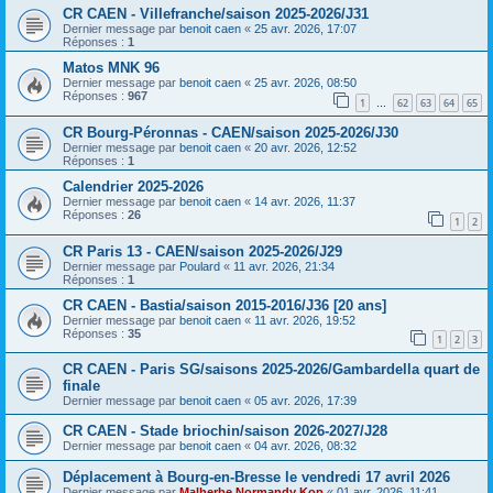
CR CAEN - Villefranche/saison 2025-2026/J31
Dernier message par
benoit caen
«
25 avr. 2026, 17:07
Réponses :
1
Matos MNK 96
Dernier message par
benoit caen
«
25 avr. 2026, 08:50
Réponses :
967
1
62
63
64
65
…
CR Bourg-Péronnas - CAEN/saison 2025-2026/J30
Dernier message par
benoit caen
«
20 avr. 2026, 12:52
Réponses :
1
Calendrier 2025-2026
Dernier message par
benoit caen
«
14 avr. 2026, 11:37
Réponses :
26
1
2
CR Paris 13 - CAEN/saison 2025-2026/J29
Dernier message par
Poulard
«
11 avr. 2026, 21:34
Réponses :
1
CR CAEN - Bastia/saison 2015-2016/J36 [20 ans]
Dernier message par
benoit caen
«
11 avr. 2026, 19:52
Réponses :
35
1
2
3
CR CAEN - Paris SG/saisons 2025-2026/Gambardella quart de
finale
Dernier message par
benoit caen
«
05 avr. 2026, 17:39
CR CAEN - Stade briochin/saison 2026-2027/J28
Dernier message par
benoit caen
«
04 avr. 2026, 08:32
Déplacement à Bourg-en-Bresse le vendredi 17 avril 2026
Dernier message par
Malherbe Normandy Kop
«
01 avr. 2026, 11:41