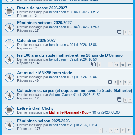
Revue de presse 2026-2027
Dernier message par
benoit caen
«
06 août 2026, 13:12
Réponses :
2
Féminines saisons 2026-2027
Dernier message par
benoit caen
«
02 août 2026, 12:50
Réponses :
17
1
2
Calendrier 2026-2027
Dernier message par
benoit caen
«
09 juil. 2026, 13:08
Réponses :
7
les 100 ans du stade malherbe et les 20 ans de D'Ornano
Dernier message par
benoit caen
«
09 juil. 2026, 10:53
Réponses :
748
1
47
48
49
50
…
Art mural : MNK96 hors stade.
Dernier message par
benoit caen
«
07 juil. 2026, 20:06
Réponses :
46
1
2
3
4
Collection écharpes (et objets en lien avec le Stade Malherbe)
Dernier message par
Arthuro_Caen
«
01 juil. 2026, 21:50
Réponses :
17
1
2
Lettre à Gaël Clichy
Dernier message par
Malherbe Normandy Kop
«
30 juin 2026, 08:00
Féminines saison 2025-2026
Dernier message par
benoit caen
«
29 juin 2026, 19:54
Réponses :
177
1
9
10
11
12
…