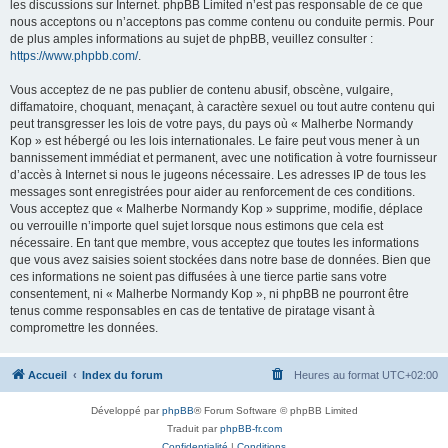
les discussions sur Internet. phpBB Limited n’est pas responsable de ce que
nous acceptons ou n’acceptons pas comme contenu ou conduite permis. Pour
de plus amples informations au sujet de phpBB, veuillez consulter :
https://www.phpbb.com/
.
Vous acceptez de ne pas publier de contenu abusif, obscène, vulgaire,
diffamatoire, choquant, menaçant, à caractère sexuel ou tout autre contenu qui
peut transgresser les lois de votre pays, du pays où « Malherbe Normandy
Kop » est hébergé ou les lois internationales. Le faire peut vous mener à un
bannissement immédiat et permanent, avec une notification à votre fournisseur
d’accès à Internet si nous le jugeons nécessaire. Les adresses IP de tous les
messages sont enregistrées pour aider au renforcement de ces conditions.
Vous acceptez que « Malherbe Normandy Kop » supprime, modifie, déplace
ou verrouille n’importe quel sujet lorsque nous estimons que cela est
nécessaire. En tant que membre, vous acceptez que toutes les informations
que vous avez saisies soient stockées dans notre base de données. Bien que
ces informations ne soient pas diffusées à une tierce partie sans votre
consentement, ni « Malherbe Normandy Kop », ni phpBB ne pourront être
tenus comme responsables en cas de tentative de piratage visant à
compromettre les données.
Accueil
Index du forum
Heures au format
UTC+02:00
Développé par
phpBB
® Forum Software © phpBB Limited
Traduit par
phpBB-fr.com
Confidentialité
|
Conditions