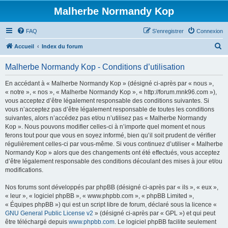
Malherbe Normandy Kop
FAQ
S’enregistrer
Connexion
R
Accueil
Index du forum
e
Malherbe Normandy Kop - Conditions d’utilisation
c
h
En accédant à « Malherbe Normandy Kop » (désigné ci-après par « nous »,
« notre », « nos », « Malherbe Normandy Kop », « http://forum.mnk96.com »),
e
vous acceptez d’être légalement responsable des conditions suivantes. Si
r
vous n’acceptez pas d’être légalement responsable de toutes les conditions
suivantes, alors n’accédez pas et/ou n’utilisez pas « Malherbe Normandy
c
Kop ». Nous pouvons modifier celles-ci à n’importe quel moment et nous
h
ferons tout pour que vous en soyez informé, bien qu’il soit prudent de vérifier
régulièrement celles-ci par vous-même. Si vous continuez d’utiliser « Malherbe
e
Normandy Kop » alors que des changements ont été effectués, vous acceptez
r
d’être légalement responsable des conditions découlant des mises à jour et/ou
modifications.
Nos forums sont développés par phpBB (désigné ci-après par « ils », « eux »,
« leur », « logiciel phpBB », « www.phpbb.com », « phpBB Limited »,
« Équipes phpBB ») qui est un script libre de forum, déclaré sous la licence «
GNU General Public License v2
» (désigné ci-après par « GPL ») et qui peut
être téléchargé depuis
www.phpbb.com
. Le logiciel phpBB facilite seulement