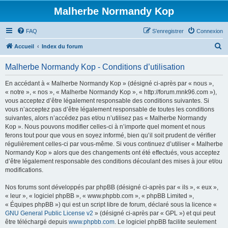
Malherbe Normandy Kop
FAQ
S’enregistrer
Connexion
R
Accueil
Index du forum
e
Malherbe Normandy Kop - Conditions d’utilisation
c
h
En accédant à « Malherbe Normandy Kop » (désigné ci-après par « nous »,
« notre », « nos », « Malherbe Normandy Kop », « http://forum.mnk96.com »),
e
vous acceptez d’être légalement responsable des conditions suivantes. Si
r
vous n’acceptez pas d’être légalement responsable de toutes les conditions
suivantes, alors n’accédez pas et/ou n’utilisez pas « Malherbe Normandy
c
Kop ». Nous pouvons modifier celles-ci à n’importe quel moment et nous
h
ferons tout pour que vous en soyez informé, bien qu’il soit prudent de vérifier
régulièrement celles-ci par vous-même. Si vous continuez d’utiliser « Malherbe
e
Normandy Kop » alors que des changements ont été effectués, vous acceptez
r
d’être légalement responsable des conditions découlant des mises à jour et/ou
modifications.
Nos forums sont développés par phpBB (désigné ci-après par « ils », « eux »,
« leur », « logiciel phpBB », « www.phpbb.com », « phpBB Limited »,
« Équipes phpBB ») qui est un script libre de forum, déclaré sous la licence «
GNU General Public License v2
» (désigné ci-après par « GPL ») et qui peut
être téléchargé depuis
www.phpbb.com
. Le logiciel phpBB facilite seulement