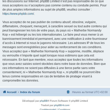
les discussions sur Internet. phpBB Limited n’est pas responsable de ce que
nous acceptons ou n’acceptons pas comme contenu ou conduite permis. Pour
de plus amples informations au sujet de phpBB, veuillez consulter :
https://www.phpbb.com/
.
Vous acceptez de ne pas publier de contenu abusif, obscène, vulgaire,
diffamatoire, choquant, menaçant, à caractère sexuel ou tout autre contenu qui
peut transgresser les lois de votre pays, du pays où « Malherbe Normandy
Kop » est hébergé ou les lois internationales. Le faire peut vous mener à un
bannissement immédiat et permanent, avec une notification à votre fournisseur
d’accès à Internet si nous le jugeons nécessaire. Les adresses IP de tous les
messages sont enregistrées pour aider au renforcement de ces conditions.
Vous acceptez que « Malherbe Normandy Kop » supprime, modifie, déplace
ou verrouille n’importe quel sujet lorsque nous estimons que cela est
nécessaire. En tant que membre, vous acceptez que toutes les informations
que vous avez saisies soient stockées dans notre base de données. Bien que
ces informations ne soient pas diffusées à une tierce partie sans votre
consentement, ni « Malherbe Normandy Kop », ni phpBB ne pourront être
tenus comme responsables en cas de tentative de piratage visant à
compromettre les données.
Accueil
Index du forum
Heures au format
UTC+02:00
Développé par
phpBB
® Forum Software © phpBB Limited
Traduit par
phpBB-fr.com
Confidentialité
|
Conditions