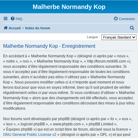
Malherbe Normandy Kop
FAQ
Connexion
R
Accueil
Index du forum
e
Langue :
c
Malherbe Normandy Kop - Enregistrement
h
En accédant à « Malherbe Normandy Kop » (désigné ci-après par « nous »,
e
« notre », « nos », « Malherbe Normandy Kop », « http://forum.mnk96.com »),
r
vous acceptez d’être légalement responsable des conditions suivantes. Si
vous n’acceptez pas d’être légalement responsable de toutes les conditions
c
suivantes, alors n’accédez pas et/ou n’utilisez pas « Malherbe Normandy
h
Kop ». Nous pouvons modifier celles-ci à n’importe quel moment et nous
e
ferons tout pour que vous en soyez informé, bien qu’il soit prudent de vérifier
régulièrement celles-ci par vous-même. Si vous continuez d’utiliser « Malherbe
r
Normandy Kop » alors que des changements ont été effectués, vous acceptez
d’être légalement responsable des conditions découlant des mises à jour et/ou
modifications.
Nos forums sont développés par phpBB (désigné ci-après par « ils », « eux »,
« leur », « logiciel phpBB », « www.phpbb.com », « phpBB Limited »,
« Équipes phpBB ») qui est un script libre de forum, déclaré sous la licence «
GNU General Public License v2
» (désigné ci-après par « GPL ») et qui peut