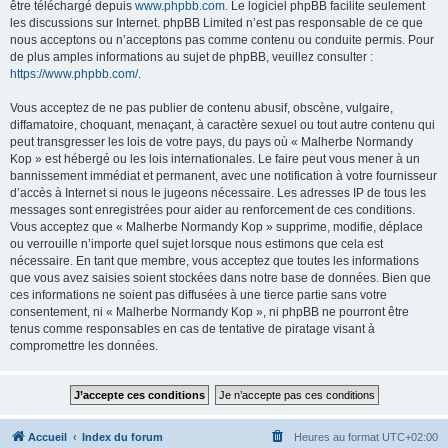
être téléchargé depuis
www.phpbb.com
. Le logiciel phpBB facilite seulement
les discussions sur Internet. phpBB Limited n’est pas responsable de ce que
nous acceptons ou n’acceptons pas comme contenu ou conduite permis. Pour
de plus amples informations au sujet de phpBB, veuillez consulter :
https://www.phpbb.com/
.
Vous acceptez de ne pas publier de contenu abusif, obscène, vulgaire,
diffamatoire, choquant, menaçant, à caractère sexuel ou tout autre contenu qui
peut transgresser les lois de votre pays, du pays où « Malherbe Normandy
Kop » est hébergé ou les lois internationales. Le faire peut vous mener à un
bannissement immédiat et permanent, avec une notification à votre fournisseur
d’accès à Internet si nous le jugeons nécessaire. Les adresses IP de tous les
messages sont enregistrées pour aider au renforcement de ces conditions.
Vous acceptez que « Malherbe Normandy Kop » supprime, modifie, déplace
ou verrouille n’importe quel sujet lorsque nous estimons que cela est
nécessaire. En tant que membre, vous acceptez que toutes les informations
que vous avez saisies soient stockées dans notre base de données. Bien que
ces informations ne soient pas diffusées à une tierce partie sans votre
consentement, ni « Malherbe Normandy Kop », ni phpBB ne pourront être
tenus comme responsables en cas de tentative de piratage visant à
compromettre les données.
Accueil
Index du forum
Heures au format
UTC+02:00