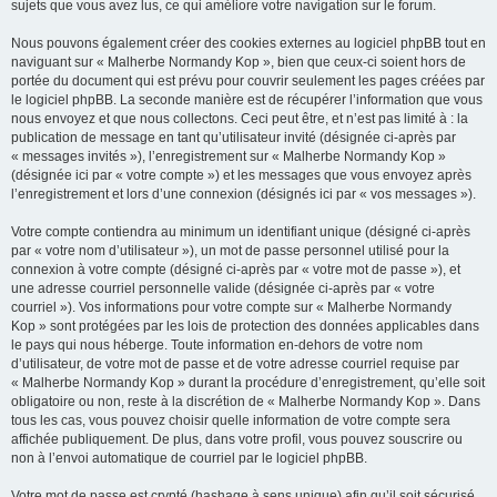
sujets que vous avez lus, ce qui améliore votre navigation sur le forum.
Nous pouvons également créer des cookies externes au logiciel phpBB tout en
naviguant sur « Malherbe Normandy Kop », bien que ceux-ci soient hors de
portée du document qui est prévu pour couvrir seulement les pages créées par
le logiciel phpBB. La seconde manière est de récupérer l’information que vous
nous envoyez et que nous collectons. Ceci peut être, et n’est pas limité à : la
publication de message en tant qu’utilisateur invité (désignée ci-après par
« messages invités »), l’enregistrement sur « Malherbe Normandy Kop »
(désignée ici par « votre compte ») et les messages que vous envoyez après
l’enregistrement et lors d’une connexion (désignés ici par « vos messages »).
Votre compte contiendra au minimum un identifiant unique (désigné ci-après
par « votre nom d’utilisateur »), un mot de passe personnel utilisé pour la
connexion à votre compte (désigné ci-après par « votre mot de passe »), et
une adresse courriel personnelle valide (désignée ci-après par « votre
courriel »). Vos informations pour votre compte sur « Malherbe Normandy
Kop » sont protégées par les lois de protection des données applicables dans
le pays qui nous héberge. Toute information en-dehors de votre nom
d’utilisateur, de votre mot de passe et de votre adresse courriel requise par
« Malherbe Normandy Kop » durant la procédure d’enregistrement, qu’elle soit
obligatoire ou non, reste à la discrétion de « Malherbe Normandy Kop ». Dans
tous les cas, vous pouvez choisir quelle information de votre compte sera
affichée publiquement. De plus, dans votre profil, vous pouvez souscrire ou
non à l’envoi automatique de courriel par le logiciel phpBB.
Votre mot de passe est crypté (hashage à sens unique) afin qu’il soit sécurisé.