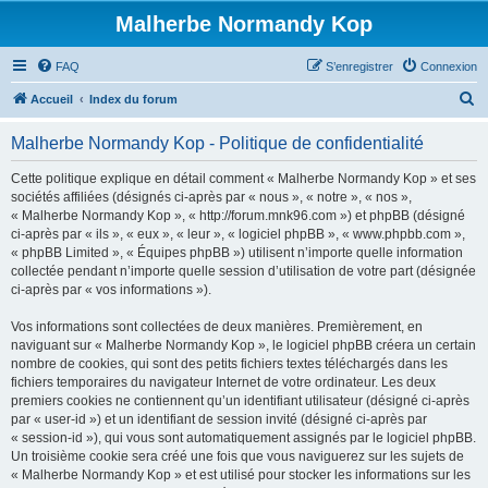
Malherbe Normandy Kop
FAQ
S’enregistrer
Connexion
R
Accueil
Index du forum
e
Malherbe Normandy Kop - Politique de confidentialité
c
h
Cette politique explique en détail comment « Malherbe Normandy Kop » et ses
sociétés affiliées (désignés ci-après par « nous », « notre », « nos »,
e
« Malherbe Normandy Kop », « http://forum.mnk96.com ») et phpBB (désigné
r
ci-après par « ils », « eux », « leur », « logiciel phpBB », « www.phpbb.com »,
« phpBB Limited », « Équipes phpBB ») utilisent n’importe quelle information
c
collectée pendant n’importe quelle session d’utilisation de votre part (désignée
h
ci-après par « vos informations »).
e
Vos informations sont collectées de deux manières. Premièrement, en
r
naviguant sur « Malherbe Normandy Kop », le logiciel phpBB créera un certain
nombre de cookies, qui sont des petits fichiers textes téléchargés dans les
fichiers temporaires du navigateur Internet de votre ordinateur. Les deux
premiers cookies ne contiennent qu’un identifiant utilisateur (désigné ci-après
par « user-id ») et un identifiant de session invité (désigné ci-après par
« session-id »), qui vous sont automatiquement assignés par le logiciel phpBB.
Un troisième cookie sera créé une fois que vous naviguerez sur les sujets de
« Malherbe Normandy Kop » et est utilisé pour stocker les informations sur les