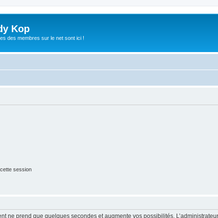
dy Kop
es des membres sur le net sont ici !
cette session
ment ne prend que quelques secondes et augmente vos possibilités. L’administrate