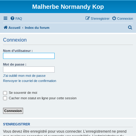
Malherbe Normandy Kop
FAQ
S’enregistrer
Connexion
R
Accueil
Index du forum
e
Connexion
c
h
Nom d’utilisateur :
e
r
Mot de passe :
c
J’ai oublié mon mot de passe
h
Renvoyer le courriel de confirmation
e
Se souvenir de moi
r
Cacher mon statut en ligne pour cette session
S’ENREGISTRER
Vous devez être enregistré pour vous connecter. L’enregistrement ne prend