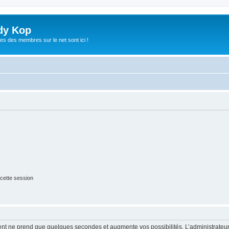
dy Kop
es des membres sur le net sont ici !
cette session
ment ne prend que quelques secondes et augmente vos possibilités. L’administrate