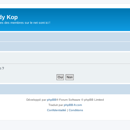
dy Kop
es des membres sur le net sont ici !
m ?
Développé par
phpBB
® Forum Software © phpBB Limited
Traduit par
phpBB-fr.com
Confidentialité
|
Conditions