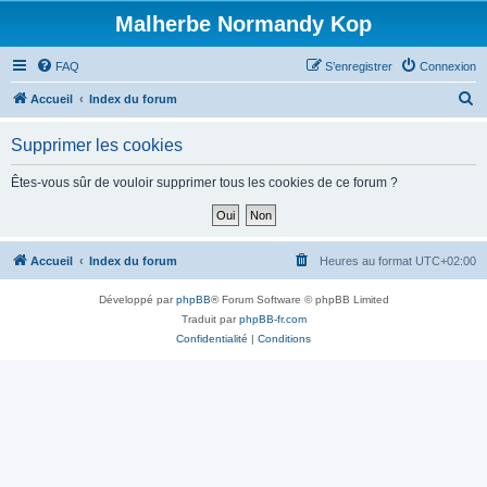
Malherbe Normandy Kop
FAQ
S’enregistrer
Connexion
R
Accueil
Index du forum
e
Supprimer les cookies
c
h
Êtes-vous sûr de vouloir supprimer tous les cookies de ce forum ?
e
r
c
Accueil
Index du forum
Heures au format
UTC+02:00
h
Développé par
phpBB
® Forum Software © phpBB Limited
e
Traduit par
phpBB-fr.com
r
Confidentialité
|
Conditions