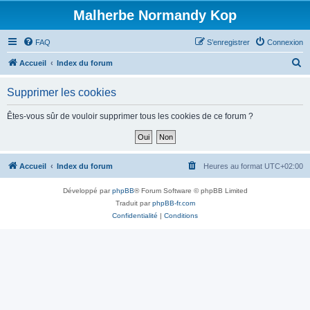
Malherbe Normandy Kop
FAQ
S’enregistrer
Connexion
R
Accueil
Index du forum
e
Supprimer les cookies
c
h
Êtes-vous sûr de vouloir supprimer tous les cookies de ce forum ?
e
r
c
Accueil
Index du forum
Heures au format
UTC+02:00
h
Développé par
phpBB
® Forum Software © phpBB Limited
e
Traduit par
phpBB-fr.com
r
Confidentialité
|
Conditions