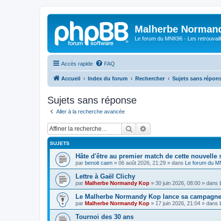
Malherbe Norman
Le forum du MNK96 - Les retrouvaill
Accès rapide
FAQ
Accueil
Index du forum
Rechercher
Sujets sans répon
Sujets sans réponse
Aller à la recherche avancée
Rechercher
Recherche avancée
SUJETS
Hâte d'être au premier match de cette nouvelle 
par
benoit caen
»
06 août 2026, 21:29
» dans
Le forum du 
Lettre à Gaël Clichy
par
Malherbe Normandy Kop
»
30 juin 2026, 08:00
» dans
Le Malherbe Normandy Kop lance sa campagne d
par
Malherbe Normandy Kop
»
17 juin 2026, 21:04
» dans
Tournoi des 30 ans