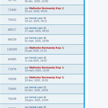
32718
06 déc. 2025, 13:00
par
Malherbe Normandy Kop
71900
25 oct. 2025, 09:50
par
benoit caen
79422
18 oct. 2025, 09:11
par
benoit caen
88517
27 sept. 2025, 08:53
par
benoit caen
86029
01 sept. 2025, 18:58
par
Malherbe Normandy Kop
130200
02 juin 2025, 21:31
par
benoit caen
64985
11 mai 2025, 18:02
par
Malherbe Normandy Kop
71976
19 mars 2025, 13:28
par
Malherbe Normandy Kop
70036
20 févr. 2025, 19:55
par
benoit caen
75945
02 févr. 2025, 18:55
par
benoit caen
76249
18 janv. 2025, 10:04
par
benoit caen