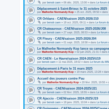
par
benoit caen
»
06 déc. 2025, 13:00
» dans
Le forum 
Déplacement à Saint-Brieuc le 31 octobre 2025
par
Malherbe Normandy Kop
»
25 oct. 2025, 09:50
» dans
CR Orléans - CAEN/saison 2025-2026/J10
par
benoit caen
»
18 oct. 2025, 09:11
» dans
Le forum 
CR Chateauroux - CAEN/saison 2025-2026/J08
par
benoit caen
»
27 sept. 2025, 08:53
» dans
Le forum
CR Fleury - CAEN/saison 2025-2026/J04
par
benoit caen
»
01 sept. 2025, 18:58
» dans
Le forum
Le Malherbe Normandy Kop lance sa campagne d
par
Malherbe Normandy Kop
»
02 juin 2025, 21:31
» dans
CR CAEN - Le Havre/saison 2024-2025/U19
par
benoit caen
»
11 mai 2025, 18:02
» dans
Le forum du M
Déplacement à Paris le 31 mars 2025
par
Malherbe Normandy Kop
»
19 mars 2025, 13:28
» dan
Accueil des joueurs contre Pau
par
Malherbe Normandy Kop
»
20 févr. 2025, 19:55
» 
CR Troyes - CAEN/saison 2024-2025/J21
par
benoit caen
»
02 févr. 2025, 18:55
» dans
Le forum 
CR Ajaccio - CAEN/saison 2024-2025/J19
par
benoit caen
»
18 janv. 2025, 10:04
» dans
Le forum
CR Guingamp - CAEN/saison 2024-2025/Coupe 