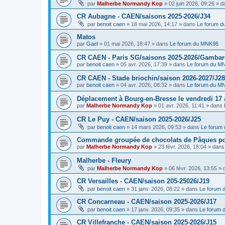
par
Malherbe Normandy Kop
»
02 juin 2026, 09:26
» d
CR Aubagne - CAEN/saisons 2025-2026/J34
par
benoit caen
»
18 mai 2026, 14:17
» dans
Le forum 
Matos
par
Gael
»
01 mai 2026, 18:47
» dans
Le forum du MNK96
CR CAEN - Paris SG/saisons 2025-2026/Gambarde
par
benoit caen
»
05 avr. 2026, 17:39
» dans
Le forum du M
CR CAEN - Stade briochin/saison 2026-2027/J28
par
benoit caen
»
04 avr. 2026, 08:32
» dans
Le forum du M
Déplacement à Bourg-en-Bresse le vendredi 17 a
par
Malherbe Normandy Kop
»
01 avr. 2026, 11:41
» dans
CR Le Puy - CAEN/saison 2025-2026/J25
par
benoit caen
»
14 mars 2026, 09:53
» dans
Le forum
Commande groupée de chocolats de Pâques pou
par
Malherbe Normandy Kop
»
23 févr. 2026, 18:04
» dan
Malherbe - Fleury
par
Malherbe Normandy Kop
»
06 févr. 2026, 13:55
» 
CR Versailles - CAEN/saison 205-25026/J19
par
benoit caen
»
31 janv. 2026, 08:22
» dans
Le forum
CR Concarneau - CAEN/saison 2025-2026/J17
par
benoit caen
»
17 janv. 2026, 09:35
» dans
Le forum
CR Villefranche - CAEN/saison 2025-2026/J15