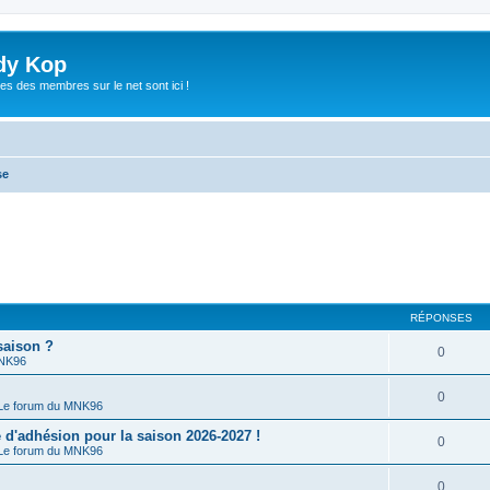
dy Kop
es des membres sur le net sont ici !
se
RÉPONSES
saison ?
0
MNK96
0
Le forum du MNK96
'adhésion pour la saison 2026-2027 !
0
Le forum du MNK96
0