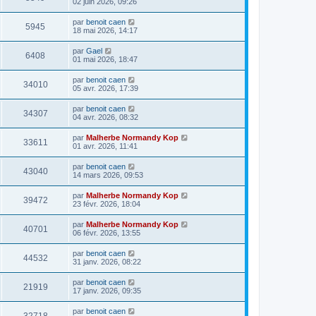
02 juin 2026, 09:26
par
benoit caen
5945
18 mai 2026, 14:17
par
Gael
6408
01 mai 2026, 18:47
par
benoit caen
34010
05 avr. 2026, 17:39
par
benoit caen
34307
04 avr. 2026, 08:32
par
Malherbe Normandy Kop
33611
01 avr. 2026, 11:41
par
benoit caen
43040
14 mars 2026, 09:53
par
Malherbe Normandy Kop
39472
23 févr. 2026, 18:04
par
Malherbe Normandy Kop
40701
06 févr. 2026, 13:55
par
benoit caen
44532
31 janv. 2026, 08:22
par
benoit caen
21919
17 janv. 2026, 09:35
par
benoit caen