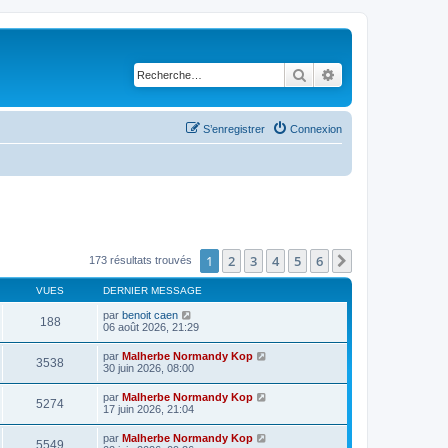
Rechercher
Recherche avancé
S’enregistrer
Connexion
1
2
3
4
5
6
Suivante
173 résultats trouvés
VUES
DERNIER MESSAGE
par
benoit caen
188
06 août 2026, 21:29
par
Malherbe Normandy Kop
3538
30 juin 2026, 08:00
par
Malherbe Normandy Kop
5274
17 juin 2026, 21:04
par
Malherbe Normandy Kop
5549