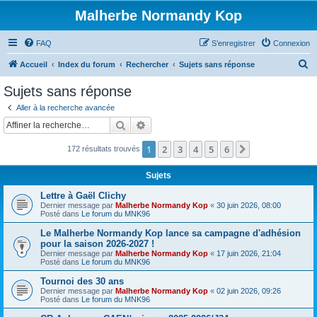
Malherbe Normandy Kop
FAQ
S’enregistrer
Connexion
R
Accueil
Index du forum
Rechercher
Sujets sans réponse
e
Sujets sans réponse
c
Aller à la recherche avancée
h
Rechercher
Recherche avancée
e
1
2
3
4
5
6
Suivante
172 résultats trouvés
r
c
Sujets
h
Lettre à Gaël Clichy
e
Dernier message par
Malherbe Normandy Kop
«
30 juin 2026, 08:00
Posté dans
Le forum du MNK96
r
Le Malherbe Normandy Kop lance sa campagne d'adhésion
pour la saison 2026-2027 !
Dernier message par
Malherbe Normandy Kop
«
17 juin 2026, 21:04
Posté dans
Le forum du MNK96
Tournoi des 30 ans
Dernier message par
Malherbe Normandy Kop
«
02 juin 2026, 09:26
Posté dans
Le forum du MNK96