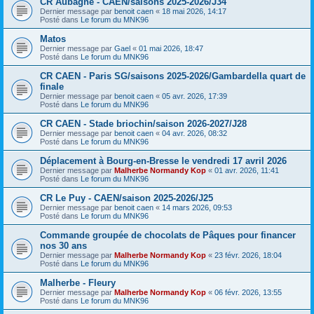
CR Aubagne - CAEN/saisons 2025-2026/J34
Dernier message par
benoit caen
«
18 mai 2026, 14:17
Posté dans
Le forum du MNK96
Matos
Dernier message par
Gael
«
01 mai 2026, 18:47
Posté dans
Le forum du MNK96
CR CAEN - Paris SG/saisons 2025-2026/Gambardella quart de
finale
Dernier message par
benoit caen
«
05 avr. 2026, 17:39
Posté dans
Le forum du MNK96
CR CAEN - Stade briochin/saison 2026-2027/J28
Dernier message par
benoit caen
«
04 avr. 2026, 08:32
Posté dans
Le forum du MNK96
Déplacement à Bourg-en-Bresse le vendredi 17 avril 2026
Dernier message par
Malherbe Normandy Kop
«
01 avr. 2026, 11:41
Posté dans
Le forum du MNK96
CR Le Puy - CAEN/saison 2025-2026/J25
Dernier message par
benoit caen
«
14 mars 2026, 09:53
Posté dans
Le forum du MNK96
Commande groupée de chocolats de Pâques pour financer
nos 30 ans
Dernier message par
Malherbe Normandy Kop
«
23 févr. 2026, 18:04
Posté dans
Le forum du MNK96
Malherbe - Fleury
Dernier message par
Malherbe Normandy Kop
«
06 févr. 2026, 13:55
Posté dans
Le forum du MNK96