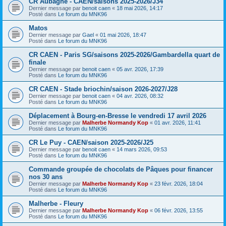
CR Aubagne - CAEN/saisons 2025-2026/J34
Dernier message par
benoit caen
«
18 mai 2026, 14:17
Posté dans
Le forum du MNK96
Matos
Dernier message par
Gael
«
01 mai 2026, 18:47
Posté dans
Le forum du MNK96
CR CAEN - Paris SG/saisons 2025-2026/Gambardella quart de
finale
Dernier message par
benoit caen
«
05 avr. 2026, 17:39
Posté dans
Le forum du MNK96
CR CAEN - Stade briochin/saison 2026-2027/J28
Dernier message par
benoit caen
«
04 avr. 2026, 08:32
Posté dans
Le forum du MNK96
Déplacement à Bourg-en-Bresse le vendredi 17 avril 2026
Dernier message par
Malherbe Normandy Kop
«
01 avr. 2026, 11:41
Posté dans
Le forum du MNK96
CR Le Puy - CAEN/saison 2025-2026/J25
Dernier message par
benoit caen
«
14 mars 2026, 09:53
Posté dans
Le forum du MNK96
Commande groupée de chocolats de Pâques pour financer
nos 30 ans
Dernier message par
Malherbe Normandy Kop
«
23 févr. 2026, 18:04
Posté dans
Le forum du MNK96
Malherbe - Fleury
Dernier message par
Malherbe Normandy Kop
«
06 févr. 2026, 13:55
Posté dans
Le forum du MNK96