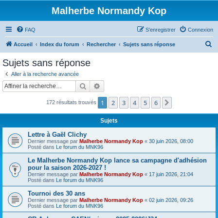
Malherbe Normandy Kop
FAQ
S’enregistrer
Connexion
R
Accueil
Index du forum
Rechercher
Sujets sans réponse
e
Sujets sans réponse
c
Aller à la recherche avancée
h
Rechercher
Recherche avancée
e
1
2
3
4
5
6
Suivante
172 résultats trouvés
r
c
Sujets
h
Lettre à Gaël Clichy
e
Dernier message par
Malherbe Normandy Kop
«
30 juin 2026, 08:00
Posté dans
Le forum du MNK96
r
Le Malherbe Normandy Kop lance sa campagne d'adhésion
pour la saison 2026-2027 !
Dernier message par
Malherbe Normandy Kop
«
17 juin 2026, 21:04
Posté dans
Le forum du MNK96
Tournoi des 30 ans
Dernier message par
Malherbe Normandy Kop
«
02 juin 2026, 09:26
Posté dans
Le forum du MNK96