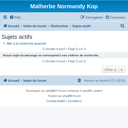
Malherbe Normandy Kop
FAQ
S’enregistrer
Connexion
R
Accueil
Index du forum
Rechercher
Sujets actifs
e
Sujets actifs
c
Aller à la recherche avancée
h
0 résultat trouvé • Page
1
sur
1
e
Aucun sujet ou message ne correspond à vos critères de recherche.
r
0 résultat trouvé • Page
1
sur
1
c
Aller à
h
Accueil
Index du forum
Heures au format
UTC+02:00
e
r
Développé par
phpBB
® Forum Software © phpBB Limited
Traduit par
phpBB-fr.com
Confidentialité
|
Conditions