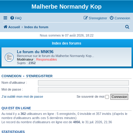
Malherbe Normandy Kop
FAQ
S’enregistrer
Connexion
R
Accueil
Index du forum
e
Nous sommes le 07 août 2026, 18:22
c
Index des forums
h
Le forum du MNK96
e
Bienvenue sur le forum du Malherbe Normandy Kop...
Modérateur :
Responsables
r
Sujets :
2352
c
CONNEXION
•
S’ENREGISTRER
h
Nom d’utilisateur :
e
Mot de passe :
r
J’ai oublié mon mot de passe
Se souvenir de moi
QUI EST EN LIGNE
Au total il y a
362
utilisateurs en ligne : 5 enregistrés, 0 invisible et 357 invités (d’après le
nombre d’utilisateurs actifs ces 5 dernières minutes)
Le record du nombre d’utilisateurs en ligne est de
4856
, le 31 juil. 2026, 21:36
STATISTIQUES