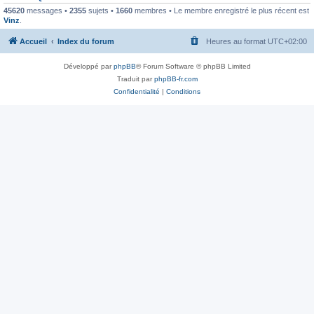
45620
messages •
2355
sujets •
1660
membres • Le membre enregistré le plus récent est
Vinz
.
Accueil
Index du forum
Heures au format
UTC+02:00
Développé par
phpBB
® Forum Software © phpBB Limited
Traduit par
phpBB-fr.com
Confidentialité
|
Conditions