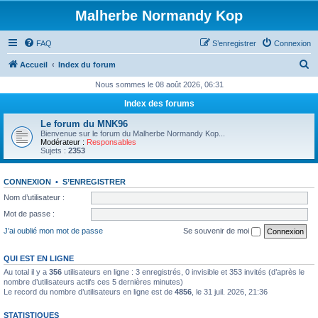
Malherbe Normandy Kop
FAQ
S’enregistrer
Connexion
R
Accueil
Index du forum
e
Nous sommes le 08 août 2026, 06:31
c
Index des forums
h
Le forum du MNK96
e
Bienvenue sur le forum du Malherbe Normandy Kop...
Modérateur :
Responsables
r
Sujets :
2353
c
CONNEXION
•
S’ENREGISTRER
h
Nom d’utilisateur :
e
Mot de passe :
r
J’ai oublié mon mot de passe
Se souvenir de moi
QUI EST EN LIGNE
Au total il y a
356
utilisateurs en ligne : 3 enregistrés, 0 invisible et 353 invités (d’après le
nombre d’utilisateurs actifs ces 5 dernières minutes)
Le record du nombre d’utilisateurs en ligne est de
4856
, le 31 juil. 2026, 21:36
STATISTIQUES