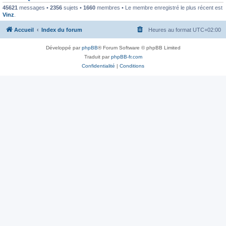
45621
messages •
2356
sujets •
1660
membres • Le membre enregistré le plus récent est
Vinz
.
Accueil
Index du forum
Heures au format
UTC+02:00
Développé par
phpBB
® Forum Software © phpBB Limited
Traduit par
phpBB-fr.com
Confidentialité
|
Conditions