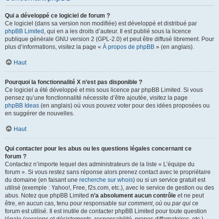
Qui a développé ce logiciel de forum ?
Ce logiciel (dans sa version non modifiée) est développé et distribué par
phpBB Limited
, qui en a les droits d’auteur. Il est publié sous la licence
publique générale GNU version 2 (GPL-2.0) et peut être diffusé librement. Pour
plus d’informations, visitez la page «
À propos de phpBB
» (en anglais).
Haut
Pourquoi la fonctionnalité X n’est pas disponible ?
Ce logiciel a été développé et mis sous licence par phpBB Limited. Si vous
pensez qu’une fonctionnalité nécessite d’être ajoutée, visitez la page
phpBB Ideas
(en anglais) où vous pouvez voter pour des idées proposées ou
en suggérer de nouvelles.
Haut
Qui contacter pour les abus ou les questions légales concernant ce
forum ?
Contactez n’importe lequel des administrateurs de la liste « L’équipe du
forum ». Si vous restez sans réponse alors prenez contact avec le propriétaire
du domaine (en faisant une
recherche sur whois
) ou si un service gratuit est
utilisé (exemple : Yahoo!, Free, f2s.com, etc.), avec le service de gestion ou des
abus. Notez que phpBB Limited
n’a absolument aucun contrôle
et ne peut
être, en aucun cas, tenu pour responsable sur
comment
,
où
ou
par qui
ce
forum est utilisé. Il est inutile de contacter phpBB Limited pour toute question