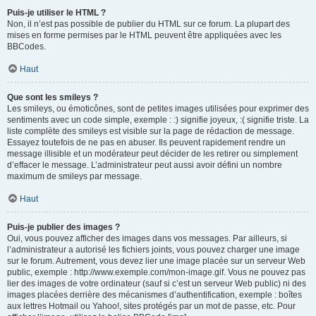
Puis-je utiliser le HTML ?
Non, il n’est pas possible de publier du HTML sur ce forum. La plupart des
mises en forme permises par le HTML peuvent être appliquées avec les
BBCodes.
Haut
Que sont les smileys ?
Les smileys, ou émoticônes, sont de petites images utilisées pour exprimer des
sentiments avec un code simple, exemple : :) signifie joyeux, :( signifie triste. La
liste complète des smileys est visible sur la page de rédaction de message.
Essayez toutefois de ne pas en abuser. Ils peuvent rapidement rendre un
message illisible et un modérateur peut décider de les retirer ou simplement
d’effacer le message. L’administrateur peut aussi avoir défini un nombre
maximum de smileys par message.
Haut
Puis-je publier des images ?
Oui, vous pouvez afficher des images dans vos messages. Par ailleurs, si
l’administrateur a autorisé les fichiers joints, vous pouvez charger une image
sur le forum. Autrement, vous devez lier une image placée sur un serveur Web
public, exemple : http://www.exemple.com/mon-image.gif. Vous ne pouvez pas
lier des images de votre ordinateur (sauf si c’est un serveur Web public) ni des
images placées derrière des mécanismes d’authentification, exemple : boîtes
aux lettres Hotmail ou Yahoo!, sites protégés par un mot de passe, etc. Pour