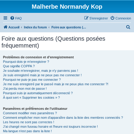
Malherbe Normandy Kop
FAQ
S’enregistrer
Connexion
R
Accueil
Index du forum
Foire aux questions (Questions posées fréquemment)
e
Foire aux questions (Questions posées
c
fréquemment)
h
e
Problèmes de connexion et d’enregistrement
Pourquoi dois-je m’enregistrer ?
r
Que signifie COPPA ?
c
Je souhaite m’enregistrer, mais je n’y parviens pas !
Je suis enregistré mais je ne peux pas me connecter !
h
Pourquoi ne puis-je pas me connecter ?
Je me suis enregistré par le passé mais je ne peux plus me connecter ?!
e
J’ai perdu mon mot de passe !
r
Pourquoi suis-je automatiquement déconnecté ?
À quoi sert « Supprimer les cookies » ?
Paramètres et préférences de l’utilisateur
Comment modifier mes paramètres ?
Comment empêcher mon nom d’apparaître dans la liste des membres connectés ?
Les heures ne sont pas correctes !
J’ai changé mon fuseau horaire et l’heure est toujours incorrecte !
Ma langue n’est pas dans la liste !