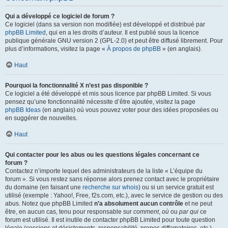
Qui a développé ce logiciel de forum ?
Ce logiciel (dans sa version non modifiée) est développé et distribué par
phpBB Limited
, qui en a les droits d’auteur. Il est publié sous la licence
publique générale GNU version 2 (GPL-2.0) et peut être diffusé librement. Pour
plus d’informations, visitez la page «
À propos de phpBB
» (en anglais).
Haut
Pourquoi la fonctionnalité X n’est pas disponible ?
Ce logiciel a été développé et mis sous licence par phpBB Limited. Si vous
pensez qu’une fonctionnalité nécessite d’être ajoutée, visitez la page
phpBB Ideas
(en anglais) où vous pouvez voter pour des idées proposées ou
en suggérer de nouvelles.
Haut
Qui contacter pour les abus ou les questions légales concernant ce
forum ?
Contactez n’importe lequel des administrateurs de la liste « L’équipe du
forum ». Si vous restez sans réponse alors prenez contact avec le propriétaire
du domaine (en faisant une
recherche sur whois
) ou si un service gratuit est
utilisé (exemple : Yahoo!, Free, f2s.com, etc.), avec le service de gestion ou des
abus. Notez que phpBB Limited
n’a absolument aucun contrôle
et ne peut
être, en aucun cas, tenu pour responsable sur
comment
,
où
ou
par qui
ce
forum est utilisé. Il est inutile de contacter phpBB Limited pour toute question