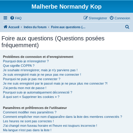
Malherbe Normandy Kop
FAQ
S’enregistrer
Connexion
R
Accueil
Index du forum
Foire aux questions (Questions posées fréquemment)
e
Foire aux questions (Questions posées
c
fréquemment)
h
e
Problèmes de connexion et d’enregistrement
Pourquoi dois-je m’enregistrer ?
r
Que signifie COPPA ?
c
Je souhaite m’enregistrer, mais je n’y parviens pas !
Je suis enregistré mais je ne peux pas me connecter !
h
Pourquoi ne puis-je pas me connecter ?
Je me suis enregistré par le passé mais je ne peux plus me connecter ?!
e
J’ai perdu mon mot de passe !
r
Pourquoi suis-je automatiquement déconnecté ?
À quoi sert « Supprimer les cookies » ?
Paramètres et préférences de l’utilisateur
Comment modifier mes paramètres ?
Comment empêcher mon nom d’apparaître dans la liste des membres connectés ?
Les heures ne sont pas correctes !
J’ai changé mon fuseau horaire et l’heure est toujours incorrecte !
Ma langue n’est pas dans la liste !