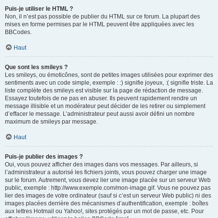
Puis-je utiliser le HTML ?
Non, il n’est pas possible de publier du HTML sur ce forum. La plupart des
mises en forme permises par le HTML peuvent être appliquées avec les
BBCodes.
Haut
Que sont les smileys ?
Les smileys, ou émoticônes, sont de petites images utilisées pour exprimer des
sentiments avec un code simple, exemple : :) signifie joyeux, :( signifie triste. La
liste complète des smileys est visible sur la page de rédaction de message.
Essayez toutefois de ne pas en abuser. Ils peuvent rapidement rendre un
message illisible et un modérateur peut décider de les retirer ou simplement
d’effacer le message. L’administrateur peut aussi avoir défini un nombre
maximum de smileys par message.
Haut
Puis-je publier des images ?
Oui, vous pouvez afficher des images dans vos messages. Par ailleurs, si
l’administrateur a autorisé les fichiers joints, vous pouvez charger une image
sur le forum. Autrement, vous devez lier une image placée sur un serveur Web
public, exemple : http://www.exemple.com/mon-image.gif. Vous ne pouvez pas
lier des images de votre ordinateur (sauf si c’est un serveur Web public) ni des
images placées derrière des mécanismes d’authentification, exemple : boîtes
aux lettres Hotmail ou Yahoo!, sites protégés par un mot de passe, etc. Pour