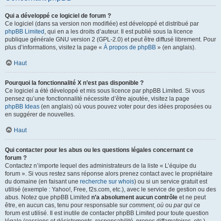
Qui a développé ce logiciel de forum ?
Ce logiciel (dans sa version non modifiée) est développé et distribué par
phpBB Limited
, qui en a les droits d’auteur. Il est publié sous la licence
publique générale GNU version 2 (GPL-2.0) et peut être diffusé librement. Pour
plus d’informations, visitez la page «
À propos de phpBB
» (en anglais).
Haut
Pourquoi la fonctionnalité X n’est pas disponible ?
Ce logiciel a été développé et mis sous licence par phpBB Limited. Si vous
pensez qu’une fonctionnalité nécessite d’être ajoutée, visitez la page
phpBB Ideas
(en anglais) où vous pouvez voter pour des idées proposées ou
en suggérer de nouvelles.
Haut
Qui contacter pour les abus ou les questions légales concernant ce
forum ?
Contactez n’importe lequel des administrateurs de la liste « L’équipe du
forum ». Si vous restez sans réponse alors prenez contact avec le propriétaire
du domaine (en faisant une
recherche sur whois
) ou si un service gratuit est
utilisé (exemple : Yahoo!, Free, f2s.com, etc.), avec le service de gestion ou des
abus. Notez que phpBB Limited
n’a absolument aucun contrôle
et ne peut
être, en aucun cas, tenu pour responsable sur
comment
,
où
ou
par qui
ce
forum est utilisé. Il est inutile de contacter phpBB Limited pour toute question