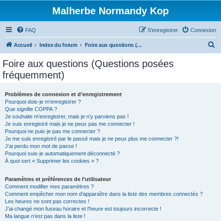
Malherbe Normandy Kop
FAQ
S’enregistrer
Connexion
R
Accueil
Index du forum
Foire aux questions (Questions posées fréquemment)
e
Foire aux questions (Questions posées
c
fréquemment)
h
e
Problèmes de connexion et d’enregistrement
Pourquoi dois-je m’enregistrer ?
r
Que signifie COPPA ?
c
Je souhaite m’enregistrer, mais je n’y parviens pas !
Je suis enregistré mais je ne peux pas me connecter !
h
Pourquoi ne puis-je pas me connecter ?
Je me suis enregistré par le passé mais je ne peux plus me connecter ?!
e
J’ai perdu mon mot de passe !
r
Pourquoi suis-je automatiquement déconnecté ?
À quoi sert « Supprimer les cookies » ?
Paramètres et préférences de l’utilisateur
Comment modifier mes paramètres ?
Comment empêcher mon nom d’apparaître dans la liste des membres connectés ?
Les heures ne sont pas correctes !
J’ai changé mon fuseau horaire et l’heure est toujours incorrecte !
Ma langue n’est pas dans la liste !