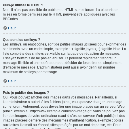
Puis-je utiliser le HTML ?
Non, il n’est pas possible de publier du HTML sur ce forum. La plupart des
mises en forme permises par le HTML peuvent être appliquées avec les
BBCodes.
Haut
Que sont les smileys ?
Les smileys, ou émoticônes, sont de petites images utilisées pour exprimer des
sentiments avec un code simple, exemple : :) signifie joyeux, :( signifie triste. La
liste complète des smileys est visible sur la page de rédaction de message.
Essayez toutefois de ne pas en abuser. Ils peuvent rapidement rendre un
message illisible et un modérateur peut décider de les retirer ou simplement
d’effacer le message. L’administrateur peut aussi avoir défini un nombre
maximum de smileys par message.
Haut
Puis-je publier des images ?
Oui, vous pouvez afficher des images dans vos messages. Par ailleurs, si
l’administrateur a autorisé les fichiers joints, vous pouvez charger une image
sur le forum. Autrement, vous devez lier une image placée sur un serveur Web
public, exemple : http://www.exemple.com/mon-image.gif. Vous ne pouvez pas
lier des images de votre ordinateur (sauf si c’est un serveur Web public) ni des
images placées derrière des mécanismes d’authentification, exemple : boîtes
aux lettres Hotmail ou Yahoo!, sites protégés par un mot de passe, etc. Pour