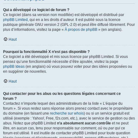
Qui a développé ce logiciel de forum ?
Ce logiciel (dans sa version non modifiée) est développé et distribué par
phpBB Limited
, qui en a les droits d’auteur. Il est publié sous la licence
publique générale GNU version 2 (GPL-2.0) et peut être diffusé librement. Pour
plus d’informations, visitez la page «
À propos de phpBB
» (en anglais).
Haut
Pourquoi la fonctionnalité X n’est pas disponible ?
Ce logiciel a été développé et mis sous licence par phpBB Limited. Si vous
pensez qu’une fonctionnalité nécessite d’être ajoutée, visitez la page
phpBB Ideas
(en anglais) où vous pouvez voter pour des idées proposées ou
en suggérer de nouvelles.
Haut
Qui contacter pour les abus ou les questions légales concernant ce
forum ?
Contactez n’importe lequel des administrateurs de la liste « L’équipe du
forum ». Si vous restez sans réponse alors prenez contact avec le propriétaire
du domaine (en faisant une
recherche sur whois
) ou si un service gratuit est
utilisé (exemple : Yahoo!, Free, f2s.com, etc.), avec le service de gestion ou des
abus. Notez que phpBB Limited
n’a absolument aucun contrôle
et ne peut
être, en aucun cas, tenu pour responsable sur
comment
,
où
ou
par qui
ce
forum est utilisé. Il est inutile de contacter phpBB Limited pour toute question