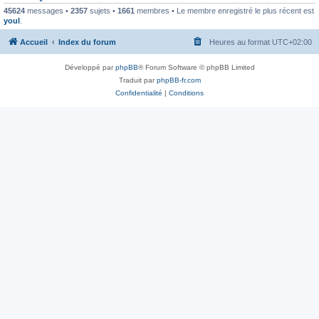
45624
messages •
2357
sujets •
1661
membres • Le membre enregistré le plus récent est
youl
.
Accueil
Index du forum
Heures au format
UTC+02:00
Développé par
phpBB
® Forum Software © phpBB Limited
Traduit par
phpBB-fr.com
Confidentialité
|
Conditions