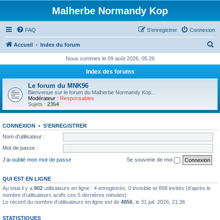
Malherbe Normandy Kop
FAQ
S’enregistrer
Connexion
R
Accueil
Index du forum
e
Nous sommes le 09 août 2026, 05:26
c
Index des forums
h
Le forum du MNK96
e
Bienvenue sur le forum du Malherbe Normandy Kop...
Modérateur :
Responsables
r
Sujets :
2354
c
CONNEXION
•
S’ENREGISTRER
h
Nom d’utilisateur :
e
Mot de passe :
r
J’ai oublié mon mot de passe
Se souvenir de moi
QUI EST EN LIGNE
Au total il y a
902
utilisateurs en ligne : 4 enregistrés, 0 invisible et 898 invités (d’après le
nombre d’utilisateurs actifs ces 5 dernières minutes)
Le record du nombre d’utilisateurs en ligne est de
4856
, le 31 juil. 2026, 21:36
STATISTIQUES